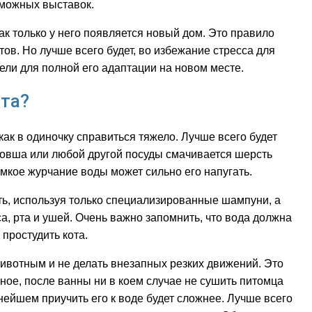
зможных выставок.
ак только у него появляется новый дом. Это правило
ов. Но лучше всего будет, во избежание стресса для
ели для полной его адаптации на новом месте.
ота?
как в одиночку справиться тяжело. Лучше всего будет
 ковша или любой другой посуды смачивается шерсть
омкое журчание воды может сильно его напугать.
ть, используя только специализированные шампуни, а
са, рта и ушей. Очень важно запомнить, что вода должна
 простудить кота.
ивотным и не делать внезапных резких движений. Это
ное, после ванны ни в коем случае не сушить питомца
нейшем приучить его к воде будет сложнее. Лучше всего