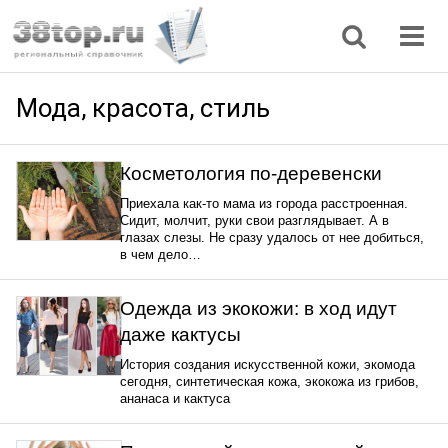
Регионы
Дом, семья
Интернет
Кулинария
Медицина
Мода, красота
Наука
Природа
Все статьи
Мода, красота, стиль
Косметология по-деревенски
Приехала как-то мама из города расстроенная.
Сидит, молчит, руки свои разглядывает. А в
глазах слезы. Не сразу удалось от нее добиться,
в чем дело…
Одежда из экокожи: в ход идут
даже кактусы
История создания искусственной кожи, экомода
сегодня, синтетическая кожа, экокожа из грибов,
ананаса и кактуса