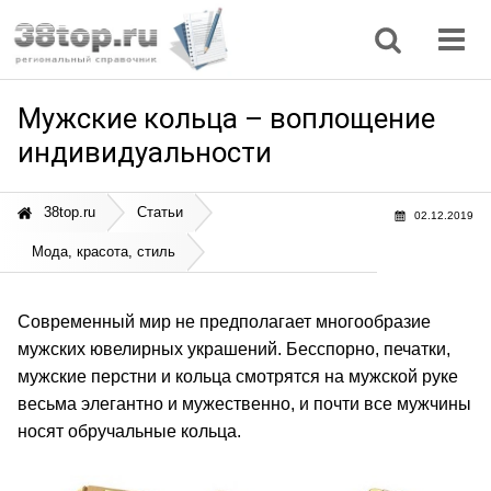
Регионы
Дом, семья
Интернет
Кулинария
Медицина
Мода, красота
Наука
Природа
Все статьи
Мужские кольца – воплощение
индивидуальности
38top.ru
Статьи
02.12.2019
Мода, красота, стиль
Современный мир не предполагает многообразие
мужских ювелирных украшений. Бесспорно, печатки,
мужские перстни и кольца смотрятся на мужской руке
весьма элегантно и мужественно, и почти все мужчины
носят обручальные кольца.