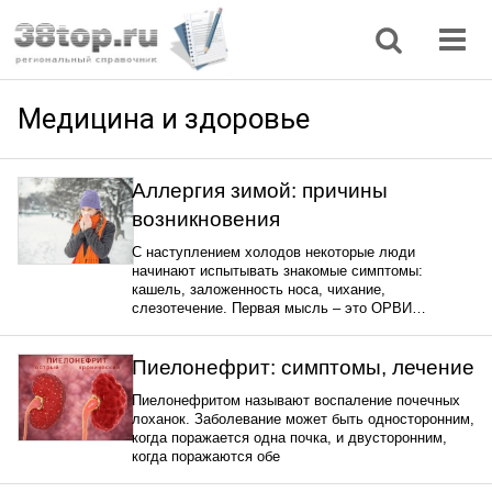
Регионы
Дом, семья
Интернет
Кулинария
Медицина
Мода, красота
Наука
Природа
Все статьи
Медицина и здоровье
Аллергия зимой: причины
возникновения
С наступлением холодов некоторые люди
начинают испытывать знакомые симптомы:
кашель, заложенность носа, чихание,
слезотечение. Первая мысль – это ОРВИ…
Пиелонефрит: симптомы, лечение
Пиелонефритом называют воспаление почечных
лоханок. Заболевание может быть односторонним,
когда поражается одна почка, и двусторонним,
когда поражаются обе