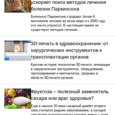
ускоряет поиск методов лечения
болезни Паркинсона
Болезнью Паркинсона страдают более 6
миллионов человек во всем мире и к 2040 году
это число утроится. В настоящее время не
существует методов лечения…
3D-печать в здравоохранении: от
хирургических инструментов к
трансплантации органов
Краткая история технологии 3D-печати, инновации
в хирургических инструментах, оборудовании,
протезировании и имплантатах, прорывы в
области 3D-печати органов
Фруктоза – полезный заменитель
сахара или враг здоровья?
Ещё в начале 20 века сахарный диабет второго
типа считался редким заболеванием, а сегодня
уже более полумиллиарда человек живут с этим