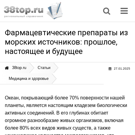
Регионы
Дом, семья
Интернет
Кулинария
Медицина
Мода, красота
Наука
Природа
Все статьи
Фармацевтические препараты из
морских источников: прошлое,
настоящее и будущее
38top.ru
Статьи
27.01.2025
Медицина и здоровье
Океан, покрывающий более 70% поверхности нашей
планеты, является настоящим кладезем биологически
активных соединений. В его глубинах обитает
огромное разнообразие живых организмов, включая
более 80% всех видов живых существ, а также