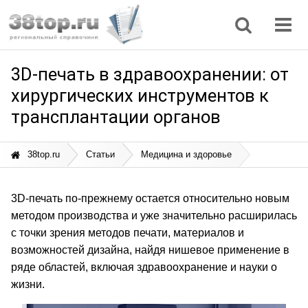
Регионы
Дом, семья
Интернет
Кулинария
Медицина
Мода, красота
Наука
Природа
Все статьи
3D-печать в здравоохранении: от
хирургических инструментов к
трансплантации органов
38top.ru
Статьи
Медицина и здоровье
3D-печать по-прежнему остается относительно новым
методом производства и уже значительно расширилась
с точки зрения методов печати, материалов и
возможностей дизайна, найдя нишевое применение в
ряде областей, включая здравоохранение и науки о
жизни.