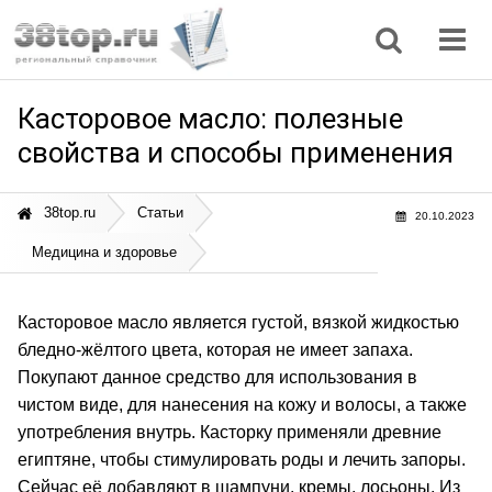
Регионы
Дом, семья
Интернет
Кулинария
Медицина
Мода, красота
Наука
Природа
Все статьи
Касторовое масло: полезные
свойства и способы применения
38top.ru
Статьи
20.10.2023
Медицина и здоровье
Касторовое масло является густой, вязкой жидкостью
бледно-жёлтого цвета, которая не имеет запаха.
Покупают данное средство для использования в
чистом виде, для нанесения на кожу и волосы, а также
употребления внутрь. Касторку применяли древние
египтяне, чтобы стимулировать роды и лечить запоры.
Сейчас её добавляют в шампуни, кремы, лосьоны. Из