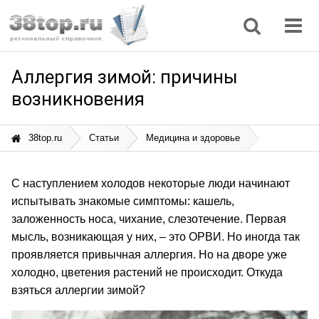
Регионы
Дом, семья
Интернет
Кулинария
Медицина
Мода, красота
Наука
Природа
Все статьи
Аллергия зимой: причины
возникновения
38top.ru
Статьи
Медицина и здоровье
С наступлением холодов некоторые люди начинают
испытывать знакомые симптомы: кашель,
заложенность носа, чихание, слезотечение. Первая
мысль, возникающая у них, – это ОРВИ. Но иногда так
проявляется привычная аллергия. Но на дворе уже
холодно, цветения растений не происходит. Откуда
взяться аллергии зимой?