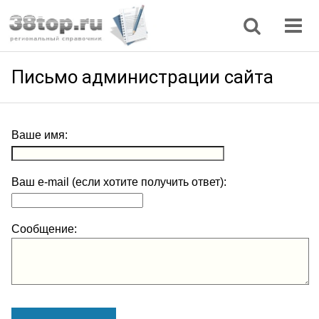
Регионы
Дом, семья
Интернет
Кулинария
Медицина
Мода, красота
Наука
Природа
Все статьи
Письмо администрации сайта
Ваше имя:
Ваш e-mail (если хотите получить ответ):
Сообщение: