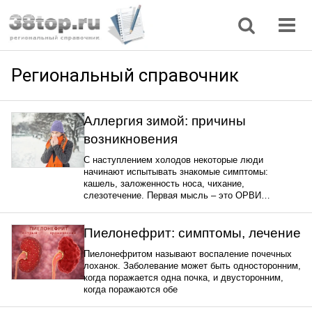
Регионы
Дом, семья
Интернет
Кулинария
Медицина
Мода, красота
Наука
Природа
Все статьи
Региональный справочник
Аллергия зимой: причины
возникновения
С наступлением холодов некоторые люди
начинают испытывать знакомые симптомы:
кашель, заложенность носа, чихание,
слезотечение. Первая мысль – это ОРВИ…
Пиелонефрит: симптомы, лечение
Пиелонефритом называют воспаление почечных
лоханок. Заболевание может быть односторонним,
когда поражается одна почка, и двусторонним,
когда поражаются обе