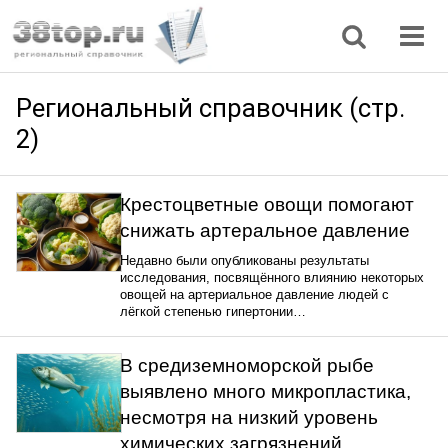
Регионы
Дом, семья
Интернет
Кулинария
Медицина
Мода, красота
Наука
Природа
Все статьи
Региональный справочник (стр.
2)
Крестоцветные овощи помогают
снижать артеральное давление
Недавно были опубликованы результаты
исследования, посвящённого влиянию некоторых
овощей на артериальное давление людей с
лёгкой степенью гипертонии…
В средиземноморской рыбе
выявлено много микропластика,
несмотря на низкий уровень
химических загрязнений