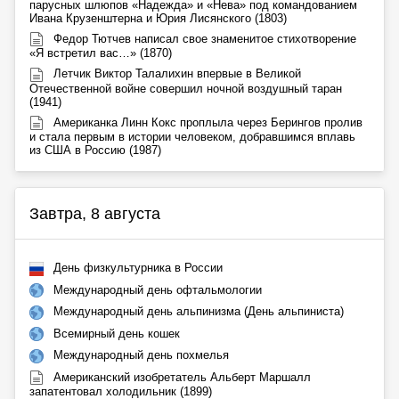
парусных шлюпов «Надежда» и «Нева» под командованием
Ивана Крузенштерна и Юрия Лисянского (1803)
Федор Тютчев написал свое знаменитое стихотворение
«Я встретил вас…» (1870)
Летчик Виктор Талалихин впервые в Великой
Отечественной войне совершил ночной воздушный таран
(1941)
Американка Линн Кокс проплыла через Берингов пролив
и стала первым в истории человеком, добравшимся вплавь
из США в Россию (1987)
Завтра, 8 августа
День физкультурника в России
Международный день офтальмологии
Международный день альпинизма (День альпиниста)
Всемирный день кошек
Международный день похмелья
Американский изобретатель Альберт Маршалл
запатентовал холодильник (1899)