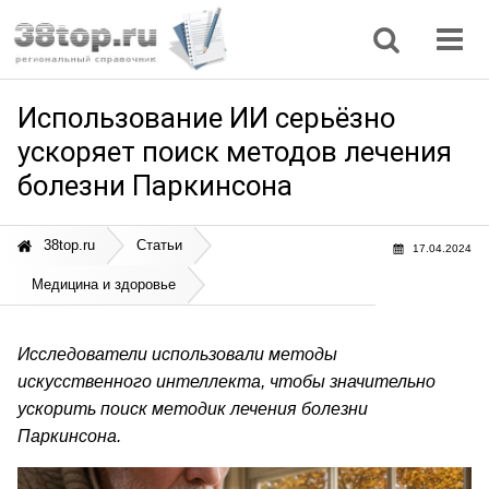
Регионы
Дом, семья
Интернет
Кулинария
Медицина
Мода, красота
Наука
Природа
Все статьи
Использование ИИ серьёзно
ускоряет поиск методов лечения
болезни Паркинсона
38top.ru
Статьи
17.04.2024
Медицина и здоровье
Исследователи использовали методы
искусственного интеллекта, чтобы значительно
ускорить поиск методик лечения болезни
Паркинсона.