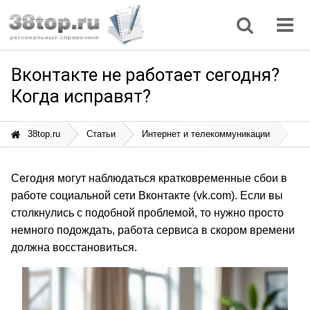
Регионы
Дом, семья
Интернет
Кулинария
Медицина
Мода, красота
Наука
Природа
Все статьи
Вконтакте не работает сегодня?
Когда исправят?
38top.ru
Статьи
Интернет и телекоммуникации
Сегодня могут наблюдаться кратковременные сбои в
работе социальной сети Вконтакте (vk.com). Если вы
столкнулись с подобной проблемой, то нужно просто
немного подождать, работа сервиса в скором времени
должна восстановиться.