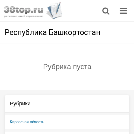
Регионы
Дом, семья
Интернет
Кулинария
Медицина
Мода, красота
Наука
Природа
Все статьи
Республика Башкортостан
Рубрика пуста
Рубрики
Кировская область