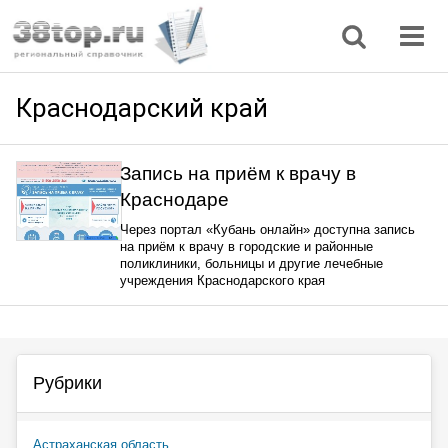
Регионы
Дом, семья
Интернет
Кулинария
Медицина
Мода, красота
Наука
Природа
Все статьи
Краснодарский край
Запись на приём к врачу в
Краснодаре
Через портал «Кубань онлайн» доступна запись
на приём к врачу в городские и районные
поликлиники, больницы и другие лечебные
учреждения Краснодарского края
Рубрики
Астраханская область