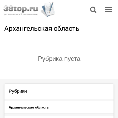
Регионы
Дом, семья
Интернет
Кулинария
Медицина
Мода, красота
Наука
Природа
Все статьи
Архангельская область
Рубрика пуста
Рубрики
Архангельская область