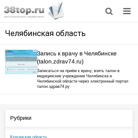
Регионы
Дом, семья
Интернет
Кулинария
Медицина
Мода, красота
Наука
Природа
Все статьи
Челябинская область
Запись к врачу в Челябинске
(talon.zdrav74.ru)
Записаться на приём к врачу, взять талон в
медицинские учреждения Челябинска и
Челябинской области через электронный портал
талон.здрав74.ру
Рубрики
Курганская область