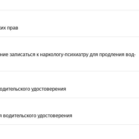
ких прав
ие записаться к наркологу-психиатру для продления вод-
водительского удостоверения
я водительского удостоверения