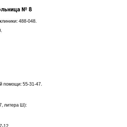
ольница № 8
линики: 488-048.
.
й помощи: 55-31-47.
7, литера Ш):
7-12.