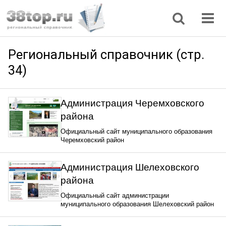
Регионы
Дом, семья
Интернет
Кулинария
Медицина
Мода, красота
Наука
Природа
Все статьи
Региональный справочник (стр.
34)
Администрация Черемховского
района
Официальный сайт муниципального образования
Черемховский район
Администрация Шелеховского
района
Официальный сайт администрации
муниципального образования Шелеховский район