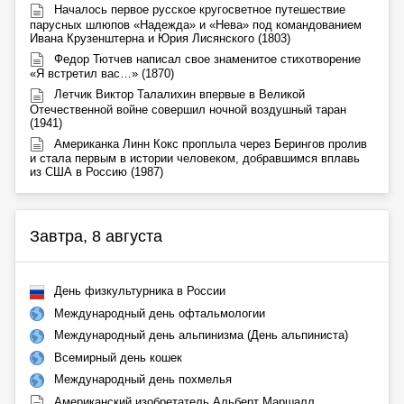
Началось первое русское кругосветное путешествие
парусных шлюпов «Надежда» и «Нева» под командованием
Ивана Крузенштерна и Юрия Лисянского (1803)
Федор Тютчев написал свое знаменитое стихотворение
«Я встретил вас…» (1870)
Летчик Виктор Талалихин впервые в Великой
Отечественной войне совершил ночной воздушный таран
(1941)
Американка Линн Кокс проплыла через Берингов пролив
и стала первым в истории человеком, добравшимся вплавь
из США в Россию (1987)
Завтра, 8 августа
День физкультурника в России
Международный день офтальмологии
Международный день альпинизма (День альпиниста)
Всемирный день кошек
Международный день похмелья
Американский изобретатель Альберт Маршалл