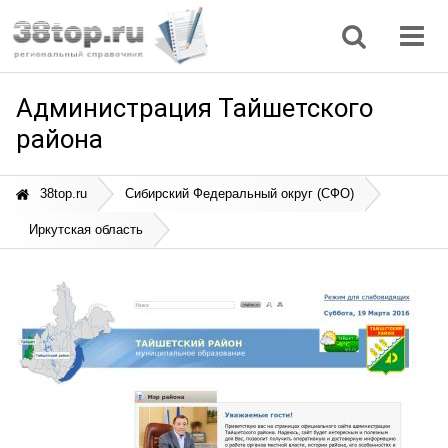
Регионы
Дом, семья
Интернет
Кулинария
Медицина
Мода, красота
Наука
Природа
Все статьи
Администрация Тайшетского
района
38top.ru
Сибирский Федеральный округ (СФО)
Иркутская область