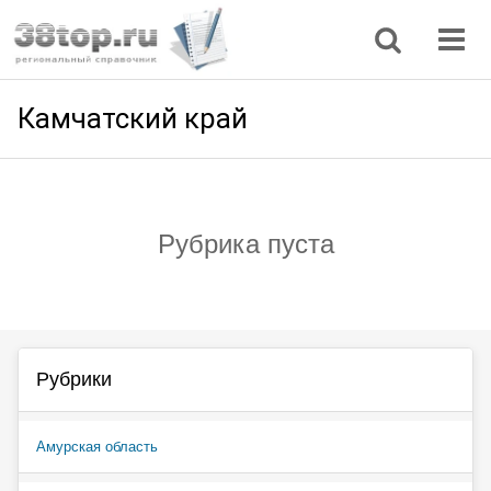
Регионы
Дом, семья
Интернет
Кулинария
Медицина
Мода, красота
Наука
Природа
Все статьи
Камчатский край
Рубрика пуста
Рубрики
Амурская область