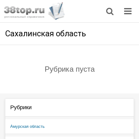
Регионы
Дом, семья
Интернет
Кулинария
Медицина
Мода, красота
Наука
Природа
Все статьи
Сахалинская область
Рубрика пуста
Рубрики
Амурская область