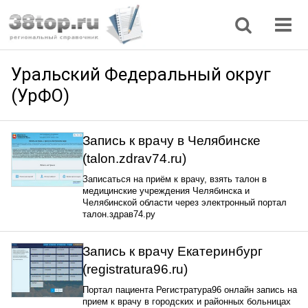
Регионы
Дом, семья
Интернет
Кулинария
Медицина
Мода, красота
Наука
Природа
Все статьи
Уральский Федеральный округ
(УрФО)
Запись к врачу в Челябинске
(talon.zdrav74.ru)
Записаться на приём к врачу, взять талон в
медицинские учреждения Челябинска и
Челябинской области через электронный портал
талон.здрав74.ру
Запись к врачу Екатеринбург
(registratura96.ru)
Портал пациента Регистратура96 онлайн запись на
прием к врачу в городских и районных больницах