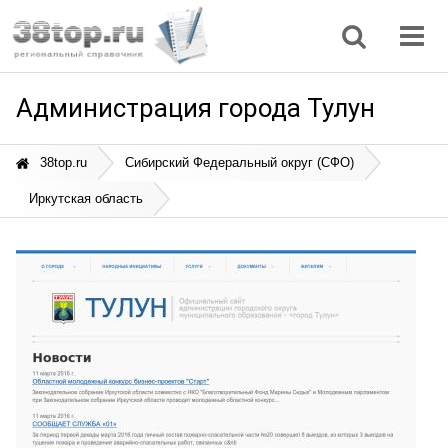
Регионы
Дом, семья
Интернет
Кулинария
Медицина
Мода, красота
Наука
Природа
Все статьи
Администрация города Тулун
38top.ru
Сибирский Федеральный округ (СФО)
Иркутская область