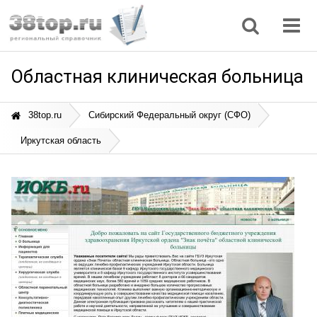
Регионы
Дом, семья
Интернет
Кулинария
Медицина
Мода, красота
Наука
Природа
Все статьи
Областная клиническая больница
38top.ru
Сибирский Федеральный округ (СФО)
Иркутская область