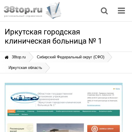
Регионы
Дом, семья
Интернет
Кулинария
Медицина
Мода, красота
Наука
Природа
Все статьи
Иркутская городская
клиническая больница № 1
38top.ru
Сибирский Федеральный округ (СФО)
Иркутская область