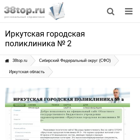
Регионы
Дом, семья
Интернет
Кулинария
Медицина
Мода, красота
Наука
Природа
Все статьи
Иркутская городская
поликлиника № 2
38top.ru
Сибирский Федеральный округ (СФО)
Иркутская область