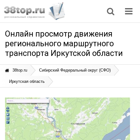
Регионы
Дом, семья
Интернет
Кулинария
Медицина
Мода, красота
Наука
Природа
Все статьи
Онлайн просмотр движения
регионального маршрутного
транспорта Иркутской области
38top.ru
Сибирский Федеральный округ (СФО)
Иркутская область