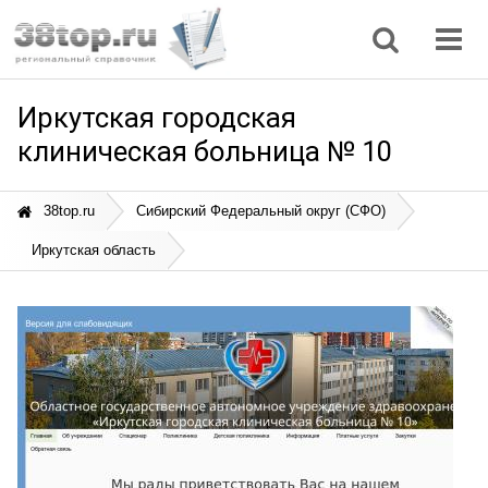
Регионы
Дом, семья
Интернет
Кулинария
Медицина
Мода, красота
Наука
Природа
Все статьи
Иркутская городская
клиническая больница № 10
38top.ru
Сибирский Федеральный округ (СФО)
Иркутская область