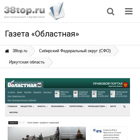
Регионы
Дом, семья
Интернет
Кулинария
Медицина
Мода, красота
Наука
Природа
Все статьи
Газета «Областная»
38top.ru
Сибирский Федеральный округ (СФО)
Иркутская область