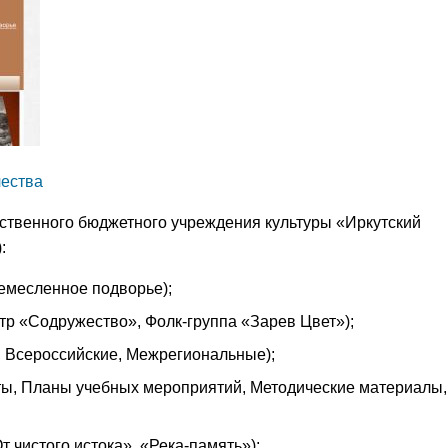
чества
ственного бюджетного учреждения культуры «Иркутский
:
емесленное подворье);
тр «Содружество», Фолк-группа «Зарев Цвет»);
 Всероссийские, Межрегиональные);
ы, Планы учебных мероприятий, Методические материалы,
т чистого истока», «Река-память»);