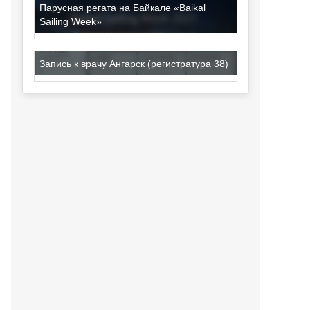
Парусная регата на Байкале «Baikal
Sailing Week»
Запись к врачу Ангарск (регистратура 38)