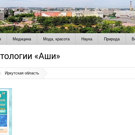
я
Медицина
Мода, красота
Наука
Природа
В
тологии «Аши»
Иркутская область