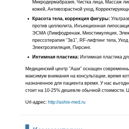
Микродермабразия, Чистка лица, Массаж лица
кожей, Антивозрастной уход, Корректирующи
Красота тела, коррекция фигуры:
Ультраз
против целлюлита, Инъекционная липосакци
ЭСМА (Лимфодренаж, Миостимуляция, Элект
прессотерапия "3в1", RF-лифтинг тела, Уход
Электроэпиляция, Пирсинг.
Интимная пластика:
Интимная пластика дл
Медицинский центр "Аши" оснащен современны
максимум внимания на консультации, время кот
назначенное для пациента время. У нас выгодн
стоит на 10-25% дешевле обычной стоимости. Ц
Url-адрес:
http://ashie-med.ru