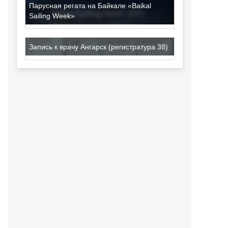
Парусная регата на Байкале «Baikal
Sailing Week»
Запись к врачу Ангарск (регистратура 38)