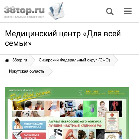
Регионы
Дом, семья
Интернет
Кулинария
Медицина
Мода, красота
Наука
Природа
Все статьи
Медицинский центр «Для всей
семьи»
38top.ru
Сибирский Федеральный округ (СФО)
Иркутская область