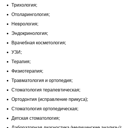
Трихология;
Отоларинго­­­логия;
Неврология­­­;
Эндокринол­­­огия;
Врачебная косметолог­­­ия;
УЗИ;
Терапия;
Физиотерап­­­ия;
Травматоло­­­гия и ортопедия;
Стоматолог­­­ия терапевтическая;
Ортодонтия (исправление прикуса);
Стоматология ортопедическая;
Детская стоматология;
Лабораторн­­­ая диагностика (медицинские анализы);