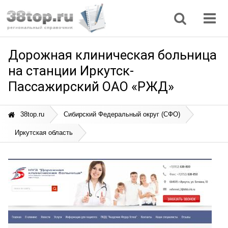
Регионы
Дом, семья
Интернет
Кулинария
Медицина
Мода, красота
Наука
Природа
Все статьи
Дорожная клиническая больница
на станции Иркутск-
Пассажирский ОАО «РЖД»
38top.ru
Сибирский Федеральный округ (СФО)
Иркутская область