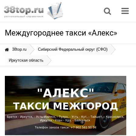
Регионы
Дом, семья
Интернет
Кулинария
Медицина
Мода, красота
Наука
Природа
Все статьи
Междугороднее такси «Алекс»
38top.ru
Сибирский Федеральный округ (СФО)
Иркутская область