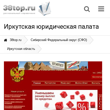
Регионы
Дом, семья
Интернет
Кулинария
Медицина
Мода, красота
Наука
Природа
Все статьи
Иркутская юридическая палата
38top.ru
Сибирский Федеральный округ (СФО)
Иркутская область