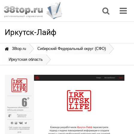
Регионы
Дом, семья
Интернет
Кулинария
Медицина
Мода, красота
Наука
Природа
Все статьи
Иркутск-Лайф
38top.ru
Сибирский Федеральный округ (СФО)
Иркутская область