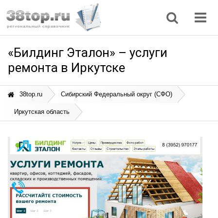
Регионы
Дом, семья
Интернет
Кулинария
Медицина
Мода, красота
Наука
Природа
Все статьи
«Билдинг Эталон» – услуги
ремонта в Иркутске
38top.ru
Сибирский Федеральный округ (СФО)
Иркутская область