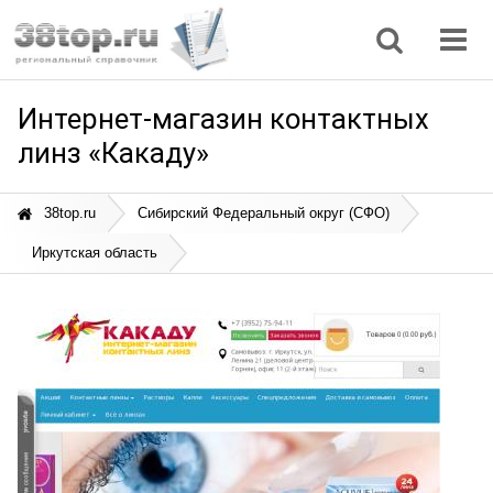
Регионы
Дом, семья
Интернет
Кулинария
Медицина
Мода, красота
Наука
Природа
Все статьи
Интернет-магазин контактных
линз «Какаду»
38top.ru
Сибирский Федеральный округ (СФО)
Иркутская область