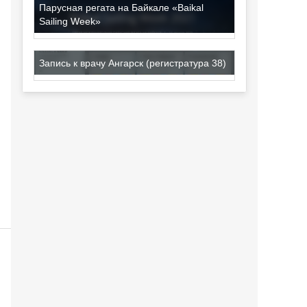
Парусная регата на Байкале «Baikal
Sailing Week»
Запись к врачу Ангарск (регистратура 38)