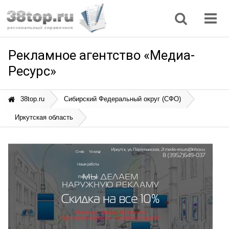
Регионы
Дом, семья
Интернет
Кулинария
Медицина
Мода, красота
Наука
Природа
Все статьи
Рекламное агентство «Медиа-
Ресурс»
38top.ru
Сибирский Федеральный округ (СФО)
Иркутская область