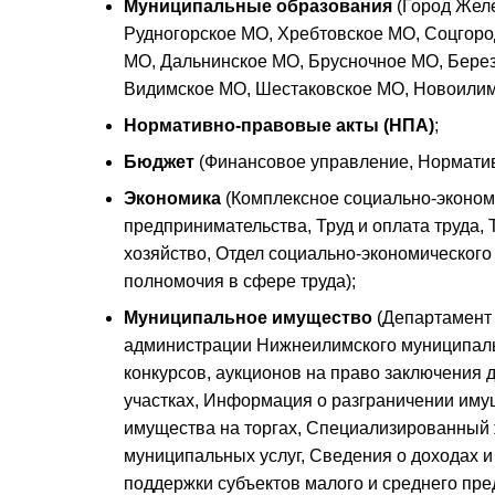
Муниципальные образования
(Город Жел
Рудногорское МО, Хребтовское МО, Соцгор
МО, Дальнинское МО, Брусночное МО, Бере
Видимское МО, Шестаковское МО, Новоилим
Нормативно-правовые акты (НПА)
;
Бюджет
(Финансовое управление, Норматив
Экономика
(Комплексное социально-эконом
предпринимательства, Труд и оплата труда,
хозяйство, Отдел социально-экономического
полномочия в сфере труда);
Муниципальное имущество
(Департамент
администрации Нижнеилимского муниципаль
конкурсов, аукционов на право заключения
участках, Информация о разграничении им
имущества на торгах, Специализированный
муниципальных услуг, Сведения о доходах 
поддержки субъектов малого и среднего пр