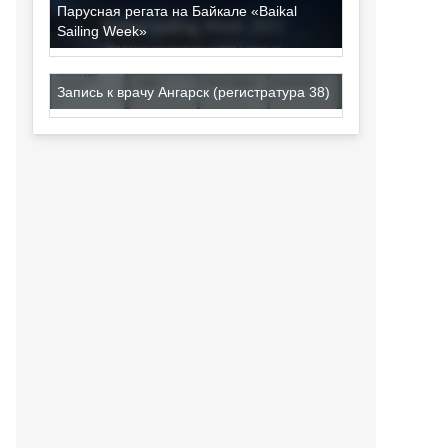
Парусная регата на Байкале «Baikal
Sailing Week»
Запись к врачу Ангарск (регистратура 38)