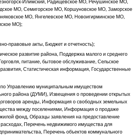
езногорск-Илимский, Радищевское МО, Речушинское МО,
одское МО, Семигорское МО, Коршуновское МО, Заморское
зняковское МО, Янгелевское МО, Новоигирминское МО,
ское МО);
но-правовые акты, Бюджет и отчетность);
ическое развитие района, Поддержка малого и среднего
 Торговля, питание, бытовое обслуживание, Сельское
 развития, Статистическая информация, Государственные
 по Управлению муниципальным имуществом
ного района (ДУМИ), Извещения о проведении открытых
 договоров аренды, Информация о свободных земельных
ущества между поселениями, Информация о продаже
 жилой фонд, Образцы заявления на предоставление
и расходах, Перечень недвижимого имущества для
едпринимательства, Перечень объектов коммунального