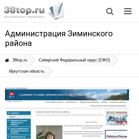
Регионы
Дом, семья
Интернет
Кулинария
Медицина
Мода, красота
Наука
Природа
Все статьи
Администрация Зиминского
района
38top.ru
Сибирский Федеральный округ (СФО)
Иркутская область