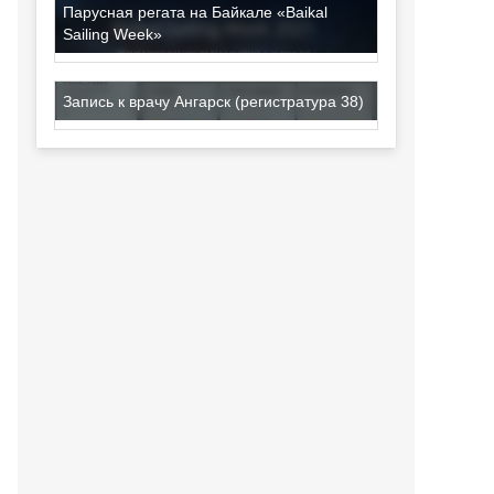
Парусная регата на Байкале «Baikal
Sailing Week»
Запись к врачу Ангарск (регистратура 38)