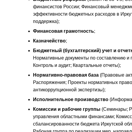
финансистов России; Финансовый менеджме
эффективности бюджетных расходов в Иркут
поддержка);
Финансовая грамотность
;
Казначейство
;
Бюджетный (бухгалтерский) учет и отчет
Нормативные документы по составлению и п
Контроль и аудит; Квартальные отчеты);
Нормативно-правовая база
(Правовые акт
Распоряжения; Проекты нормативных правов
антикоррупционной экспертизы);
Исполнительное производство
(Информац
Комиссии и рабочие группы
(Семинары; Р
управления областными финансами; Комисс
сбалансированности бюджета Иркутской об
Рабочая группа по реализации мер, направ