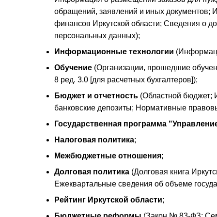
обращений, заявлений и иных документов; 
финансов Иркутской области; Сведения о д
персональных данных);
Информационные технологии
(Информаци
Обучение
(Организации, прошедшие обучение
8 ред. 3.0 [для расчетных бухгалтеров]);
Бюджет и отчетность
(Областной бюджет; 
банковские депозиты; Нормативные правовы
Государственная программа "Управлени
Налоговая политика
;
Межбюджетные отношения
;
Долговая политика
(Долговая книга Иркутс
Ежеквартальные сведения об объеме государ
Рейтинг Иркутской области
;
Бюджетные реформы
(Закон № 83-ФЗ; Се