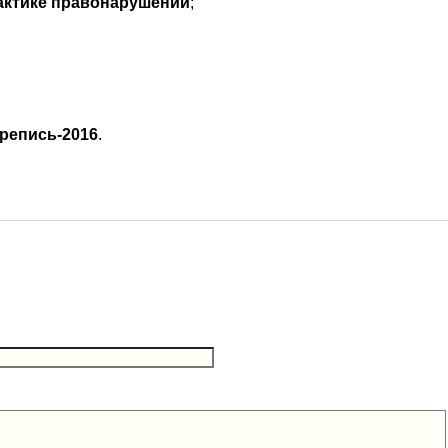
актике правонарушений
;
репись-2016
.