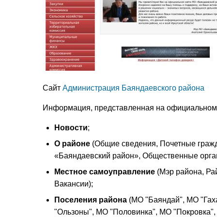
Сайт
Администрация Баяндаевского района
Информация, представленная на официальном 
Новости
;
О районе
(Общие сведения, Почетные граж
«Баяндаевский район», Общественные орган
Местное самоуправление
(Мэр района, Ра
Вакансии);
Поселения района
(МО "Баяндай", МО "Гах
"Ользоны", МО "Половинка", МО "Покровка",