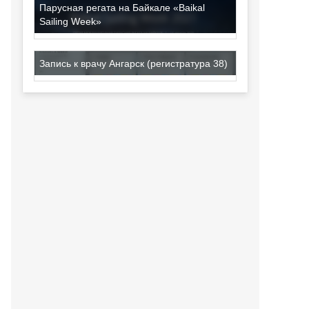
Парусная регата на Байкале «Baikal
Sailing Week»
Запись к врачу Ангарск (регистратура 38)