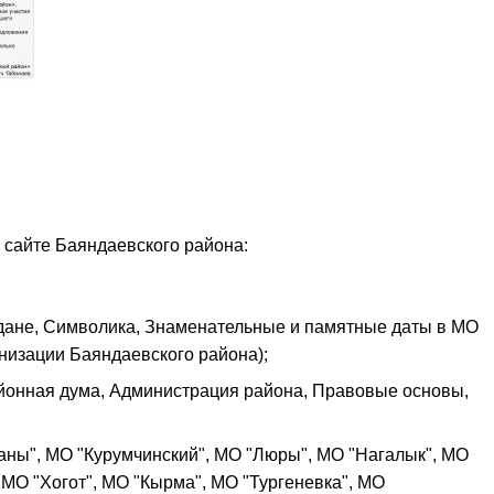
сайте Баяндаевского района:
дане, Символика, Знаменательные и памятные даты в МО
изации Баяндаевского района);
йонная дума, Администрация района, Правовые основы,
аны", МО "Курумчинский", МО "Люры", МО "Нагалык", МО
 МО "Хогот", МО "Кырма", МО "Тургеневка", МО