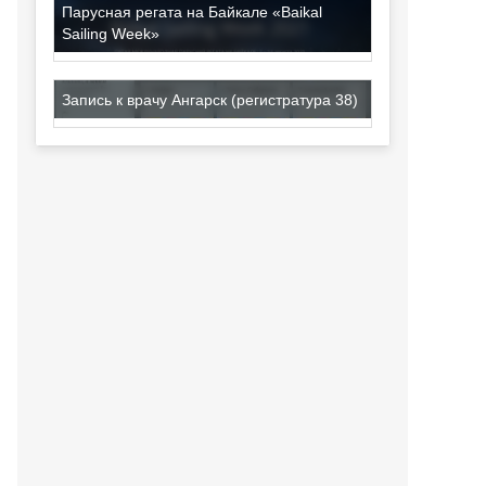
Парусная регата на Байкале «Baikal
Sailing Week»
Запись к врачу Ангарск (регистратура 38)