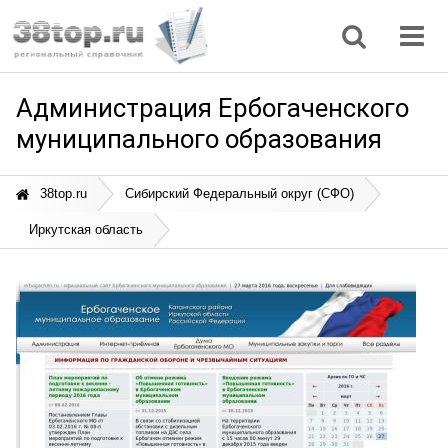
Регионы
Дом, семья
Интернет
Кулинария
Медицина
Мода, красота
Наука
Природа
Все статьи
Администрация Ербогаченского
муниципального образования
38top.ru
Сибирский Федеральный округ (СФО)
Иркутская область