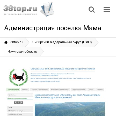
Регионы
Дом, семья
Интернет
Кулинария
Медицина
Мода, красота
Наука
Природа
Все статьи
Администрация поселка Мама
38top.ru
Сибирский Федеральный округ (СФО)
Иркутская область