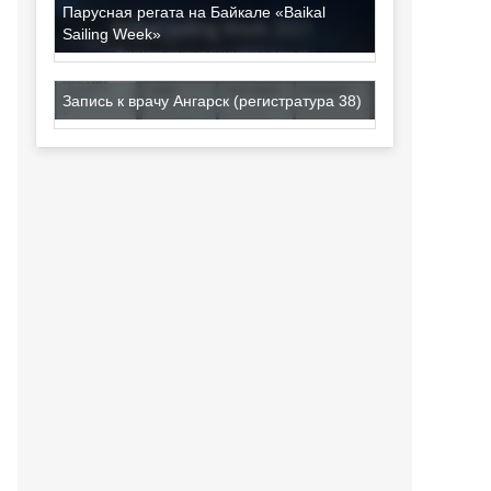
Парусная регата на Байкале «Baikal
Sailing Week»
Запись к врачу Ангарск (регистратура 38)