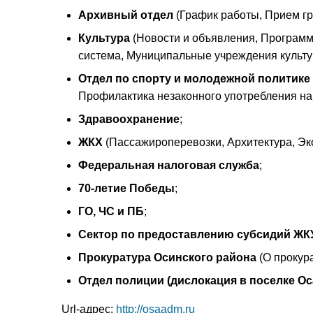
Архивный отдел
(График работы, Прием гр
Культура
(Новости и объявления, Программ
система, Муниципальные учреждения культу
Отдел по спорту и молодежной политике
Профилактика незаконного употребления на
Здравоохранение
;
ЖКХ
(Пассажироперевозки, Архитектура, Эк
Федеральная налоговая служба
;
70-летие Победы
;
ГО, ЧС и ПБ
;
Сектор по предоставлению субсидий ЖК
Прокуратура Осинского района
(О прокур
Отдел полиции (дислокация в поселке Ос
Url-адрес:
http://osaadm.ru